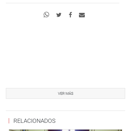
Arequipa (16 Jun. CR).- Con la firma del “Compromiso de
Arequipa por la Descentralización” finalizó el Primer
VER MÁS
Encuentro Macroregional Sur: Propuestas Legislativas de
los Gobiernos Locales y Regionales, evento organizado
por la Comisión de Descentralización, Regionalización,
RELACIONADOS
Gobiernos Locales y Modernización de la Gestión del
Estado, que preside la legisladora Alejandra Aramayo (FA)