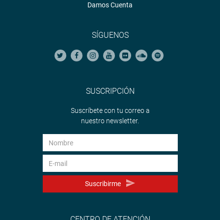
Damos Cuenta
El titular de AMPE informó que ha presentado dos
iniciativas legislativas al Congreso para que todos los
SÍGUENOS
gobiernos locales puedan acogerse a los alcances del DL
1275 que les permitirá reales beneficios en el
sinceramiento de las deudas municipales.
SUSCRIPCIÓN
También pidieron facultades a los Procuradores Públicos
Suscríbete con tu correo a
Municipales para el desalojo de invasores que ocupan
nuestro newsletter.
áreas públicas o áreas de recreación. Ello con el fin de
combatir de manera más efectiva a los traficantes de
terrenos.
Suscribirme
Respecto al Fondo de Promoción a la Inversión Pública
Regional y Local (FONIPREL), en cuyo directorio participa
AMPE, se informó que en el presente año con la dación
CENTRO DE ATENCIÓN