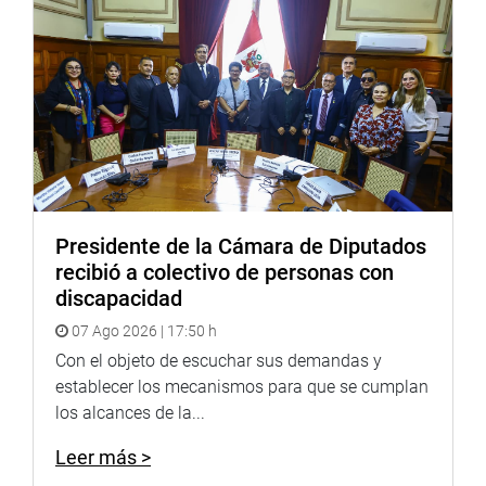
y la Asociación de Municipalidades del Perú, AMPE,
presidida por Óscar Benavides Majino.
El encuentro que se desarrolló en el Teatro Municipal de
Arequipa, convocó a miembros del Poder Ejecutivo,
representantes de los gobiernos regionales, alcaldes y
autoridades de Arequipa, Moquegua, Tacna, Cusco Puno
y Apurímac.
Presidente de la Cámara de Diputados
recibió a colectivo de personas con
discapacidad
Luego de varias horas de trabajo en torno a los peligros
07 Ago 2026 | 17:50 h
naturales y su relación con el desastre, reconstrucción y
Con el objeto de escuchar sus demandas y
atención a las emergencias, saneamiento territorial y
establecer los mecanismos para que se cumplan
conflictos sociales y agenda legislativa de Gobiernos
los alcances de la...
Regionales, los asistentes finalizaron la jornada de
evaluación e intercambio de ideas firmando un
Leer más >
documento de intención para el trabajo conjunto: