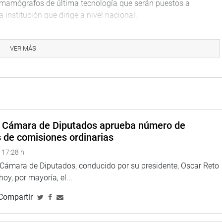
6 mamógrafos de última tecnología que serán puestos a
 institución que dirige a nivel nacional.
 presidenta del Comité de Damas, Gioconda Bellomo y la titular
ogía, oncología y medicina preventiva que fueron instalados en
VER MÁS
ta a las mujeres.
na web y redes sociales.
a Cámara de Diputados aprueba número de
s de comisiones ordinarias
larepublicadelperu?fref=ts
 17:28 h
//twitter.com/congresoperu>
a Cámara de Diputados, conducido por su presidente, Oscar Reto
 hoy, por mayoría, el...
<http://www.youtube.com/congresoperu>
Compartir
eso
<https://soundcloud.com/radiocongreso>
4.congreso.gob.pe/fotografia.asp