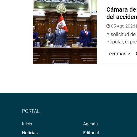
Cámara de 
del accide
05 Ago 2026 |
A solicitud d
Popular, el pr
Leer más >
PORTAL
Inicio
Agenda
Noticias
Editorial