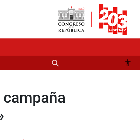
n campaña
»