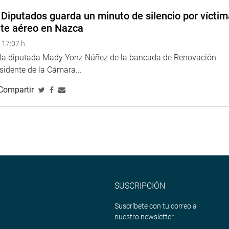
Diputados guarda un minuto de silencio por vícti
nte aéreo en Nazca
 17:07 h
e la diputada Mady Yonz Núñez de la bancada de Renovación
esidente de la Cámara...
Compartir
SUSCRIPCIÓN
Suscríbete con tu correo a
nuestro newsletter.