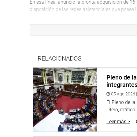
En esa línea, anunció la pronta adquisición de 1
disposición de las redes asistenciales que posee la
Al culminar la breve ceremonia de lanzamiento, la
de Essalud recorrieron los consultorios de psicol
la Plaza Bolívar y que atenderán de manera gratui
PRENSA- CONGRESO
RELACIONADOS
Puede encontrar más información en nuestra pági
http://www.congreso.gob.pe/
Pleno de l
integrante
Facebook:
https://www.facebook.com/congresode
05 Ago 2026 |
Twitter:
https://twitter.com/congresoperu
<https:
El Pleno de l
Youtube:
http://www.youtube.com/congresoperu
Otero, ratificó
Leer más >
Soundcloud:
https://soundcloud.com/radiocongr
Sistema de Archivo Fotográfico (SAF):
http://www