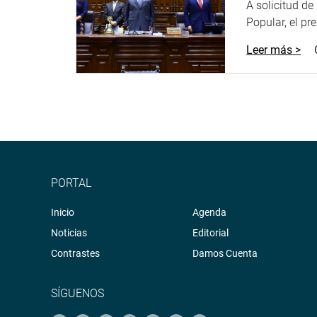
A solicitud d
Popular, el pr
Leer más >
PORTAL
Inicio
Agenda
Noticias
Editorial
Contrastes
Damos Cuenta
SÍGUENOS