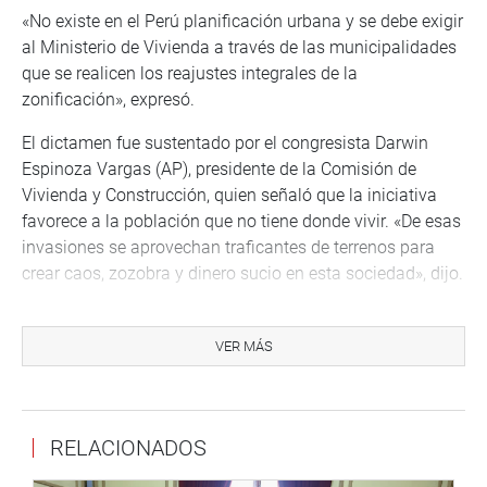
«No existe en el Perú planificación urbana y se debe exigir
al Ministerio de Vivienda a través de las municipalidades
que se realicen los reajustes integrales de la
zonificación», expresó.
El dictamen fue sustentado por el congresista Darwin
Espinoza Vargas (AP), presidente de la Comisión de
Vivienda y Construcción, quien señaló que la iniciativa
favorece a la población que no tiene donde vivir. «De esas
invasiones se aprovechan traficantes de terrenos para
crear caos, zozobra y dinero sucio en esta sociedad», dijo.
Su colega Patricia Juárez (FP), dijo que el proyecto es una
buena propuesta y que tiene muy buena voluntad para
VER MÁS
resolver los grandes problemas que hay en el país
respecto a la ocupación informal.
Los legisladores Esdras Medina Minaya (RP), José Luna
RELACIONADOS
Gálvez (PP), Pedro Martínez (AP) y Juan Burgos (Avanza