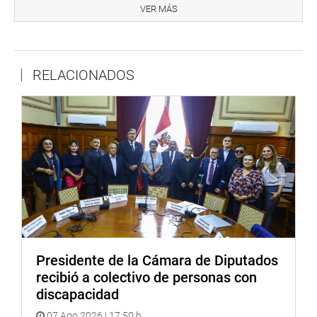
predictamen que propone la Ley que modifica la Ley
VER MÁS
29698, Ley que declara de interés nacional y preferente
atención el tratamiento de personas que padecen
enfermedades raras o huérfanas.
RELACIONADOS
A las 2 de la tarde, la Comisión de Descentralización,
Regionalización, Gobiernos Locales y Modernización de
la Gestión del Estado analizará el predictamen de la Ley
que modifica la Ley 31069, Ley que fortalece los ingresos
y las inversiones de los gobiernos regionales a través del
fondo de compensación regional (Foncor), a fin de reducir
brechas de infraestructura en zonas de pobreza en la
provincia de Lima.
OFICINA DE COMUNICACIONES E IMAGEN
INSTITUCIONAL
Presidente de la Cámara de Diputados
recibió a colectivo de personas con
discapacidad
07 Ago 2026 | 17:50 h