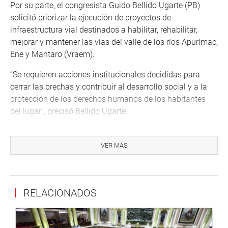
Por su parte, el congresista Guido Bellido Ugarte (PB)
solicitó priorizar la ejecución de proyectos de
infraestructura vial destinados a habilitar, rehabilitar,
mejorar y mantener las vías del valle de los ríos Apurímac,
Ene y Mantaro (Vraem).
“Se requieren acciones institucionales decididas para
cerrar las brechas y contribuir al desarrollo social y a la
protección de los derechos humanos de los habitantes
del lugar”, precisó Bellido Ugarte.
El legislador Germán Tacuri Valdivia (BMCN) solicitó
información sobre estado del proceso de arbitraje de la
VER MÁS
Vía Libertadores, que obstaculiza el mantenimiento de la
vía.
Finalmente, el congresista José Williams Zapata (Avanza
RELACIONADOS
País) sugirió impulsar una carretera para unir los distritos
de Pichari – Mazamari, para el desarrollo de las
comunidades e impulsar el agro en esas zonas.