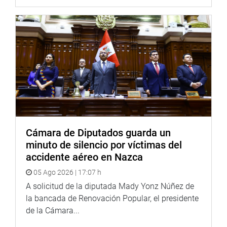
que tendrá una inversión aproximada de 86 millones de
soles.
Por su parte, el director general del Electrificación Rural
del Perú del Ministerio de Energía y Minas, Luis Martín
Torres Casanova, informó que se vienen ejecutando 06
proyectos de electrificación, que beneficiará a cerca de 51
mil habitantes de 586 localidades, pertenecientes a las
regiones de Apurímac, Ayacucho, Cusco, Huancavelica y
Junín.
También, señaló que el MINEM viene impulsando la
Cámara de Diputados guarda un
masificación del gas natural y para ello se han firmado
minuto de silencio por víctimas del
convenios con diversos gobernadores regionales para
accidente aéreo en Nazca
avanzar con los trabajos de construcción de redes de
05 Ago 2026 | 17:07 h
ductos.
A solicitud de la diputada Mady Yonz Núñez de
la bancada de Renovación Popular, el presidente
OFICINA DE COMUNICACIONES E IMAGEN
de la Cámara...
INSTITUCIONAL