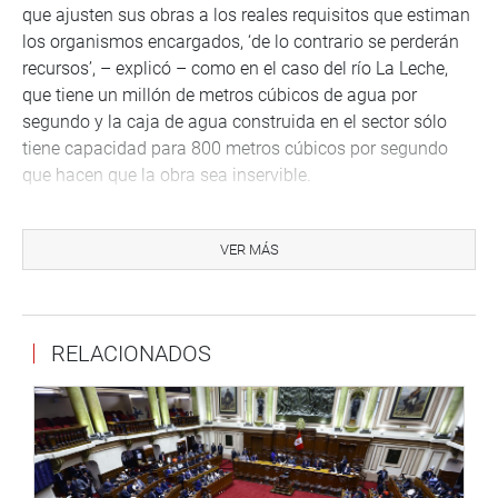
que ajusten sus obras a los reales requisitos que estiman
los organismos encargados, ‘de lo contrario se perderán
recursos’, – explicó – como en el caso del río La Leche,
que tiene un millón de metros cúbicos de agua por
segundo y la caja de agua construida en el sector sólo
tiene capacidad para 800 metros cúbicos por segundo
que hacen que la obra sea inservible.
La legisladora Carmen Núñez de Acuña solicitó
despolitizar el tema de prevención del FEN y trabajar de
VER MÁS
manera conjunta los tres niveles de gobierno y el
Legislativo con intervención importante de la empresa
privada.
RELACIONADOS
Miguel Chávez, gerente regional de Agricultura (DIRESA),
dijo que unas 14 mil hectáreas de tierras agrícolas están
en riesgo de ser afectadas ante la llegada de El Niño. Para
evitar daños, a un costo de 20 millones de soles, se han
realizado obras de prevención en 45 puntos críticos y