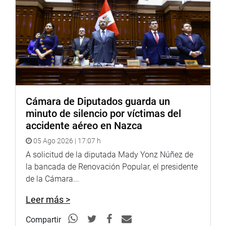
prevención, esta vez, serían irreparables, dijeron.
De igual forma, la comisión visitó el cementerio de
Mampuesto, campo santo que alberga a unos 900
cuerpos en una zona denominada quebrada de San
Idelfonso. José León recordó que durante el FEN de 1998,
las aguas de dicha quebrada se embalsamaron en
Mampuesto y finalmente se desbordaron ocasionando un
Cámara de Diputados guarda un
arrastre de cajones y cadáveres que llegaron hasta más
minuto de silencio por víctimas del
allá de la plaza principal de la ciudad de Trujillo.
accidente aéreo en Nazca
El representante del cementerio Jardines de la Paz,
05 Ago 2026 | 17:07 h
empresa que tiene concesionada 35 hectáreas en la zona,
A solicitud de la diputada Mady Yonz Núñez de
denunció la intransigencia de la Municipalidad Provincial
la bancada de Renovación Popular, el presidente
de Trujillo que se opone al traslado y reordenación del
de la Cámara...
campo santo.
Leer más >
PRENSA CONGRESO
Compartir