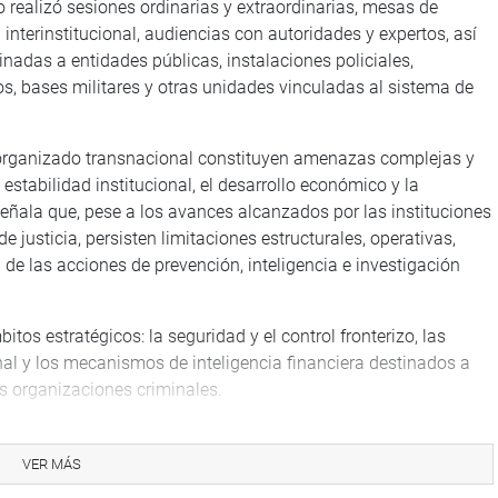
o realizó sesiones ordinarias y extraordinarias, mesas de
interinstitucional, audiencias con autoridades y expertos, así
nadas a entidades públicas, instalaciones policiales,
os, bases militares y otras unidades vinculadas al sistema de
n organizado transnacional constituyen amenazas complejas y
stabilidad institucional, el desarrollo económico y la
eñala que, pese a los avances alcanzados por las instituciones
 justicia, persisten limitaciones estructurales, operativas,
de las acciones de prevención, inteligencia e investigación
itos estratégicos: la seguridad y el control fronterizo, las
nal y los mecanismos de inteligencia financiera destinados a
as organizaciones criminales.
VER MÁS
ión figuran el fortalecimiento de la coordinación