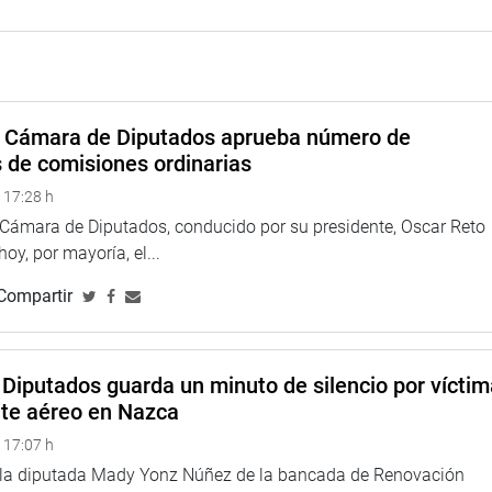
ú, el Ministerio Público, el Poder Judicial, la Unidad de
Fuerzas Armadas.
ancia y control, la agilización del acceso a información
l fortalecimiento de la capacitación especializada del personal
a Cámara de Diputados aprueba número de
s de comisiones ordinarias
tas medidas contribuirá a mejorar la capacidad preventiva y
 17:28 h
en organizado transnacional, fortaleciendo la seguridad nacional,
país.
a Cámara de Diputados, conducido por su presidente, Oscar Reto
 hoy, por mayoría, el...
TUCIONAL
Compartir
Diputados guarda un minuto de silencio por vícti
nte aéreo en Nazca
 17:07 h
e la diputada Mady Yonz Núñez de la bancada de Renovación