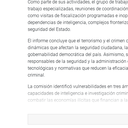
Como parte de sus actividades, el grupo de trabaj
trabajo especializadas, reuniones de coordinación 
como visitas de fiscalización programadas e inopi
dependencias de inteligencia, complejos fronteriz
seguridad del Estado.
El informe concluye que el terrorismo y el crime
dinámicas que afectan la seguridad ciudadana, la e
gobernabilidad democrática del país. Asimismo, s
responsables de la seguridad y la administración de
tecnológicas y normativas que reducen la eficacia 
criminal.
La comisión identificó vulnerabilidades en tres ámb
capacidades de inteligencia e investigación crimi
combatir las economías ilícitas que financian a l
RECOMENDACIONES
Entre las recomendaciones formuladas por la comis