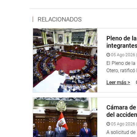
interinstitucional entre la Policía Nacional del Per
Inteligencia Financiera (UIF), Migraciones y las 
RELACIONADOS
Además, la modernización de los sistemas de vigil
financiera relevante para las investigaciones, y e
policial, fiscal, militar y de inteligencia.
Pleno de l
integrante
La comisión concluye que la implementación de es
05 Ago 2026 |
reactiva del Estado frente al terrorismo y el crim
la gobernabilidad democrática y el desarrollo del 
El Pleno de l
Otero, ratificó
OFICINA DE COMUNICACIONES E IMAGEN INSTI
Leer más >
Cámara de 
del accide
05 Ago 2026 |
A solicitud d