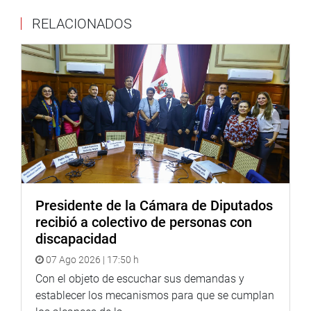
Roberto Gamaniel Vieira Portugal. Se le acusa por la
RELACIONADOS
supuesta infracción a los artículos 39 y 93 de la
Constitución Política, y la presunta comisión de los
delitos de patrocinio ilegal y tráfico de influencias,
tipificados en los artículos 385 y 400 del Código Penal.
La agenda también incluye el archivo de 16 denuncias
constitucionales declaradas improcedentes por la
Subcomisión de Acusaciones Constitucionales.
Lima, 29 de agosto de 2020
Presidente de la Cámara de Diputados
PRENSA-CONGRESO
recibió a colectivo de personas con
discapacidad
07 Ago 2026 | 17:50 h
Con el objeto de escuchar sus demandas y
establecer los mecanismos para que se cumplan