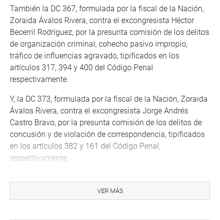
También la DC 367, formulada por la fiscal de la Nación,
Zoraida Ávalos Rivera, contra el excongresista Héctor
Becerril Rodríguez, por la presunta comisión de los delitos
de organización criminal, cohecho pasivo impropio,
tráfico de influencias agravado, tipificados en los
artículos 317, 394 y 400 del Código Penal
respectivamente.
Y, la DC 373, formulada por la fiscal de la Nación, Zoraida
Ávalos Rivera, contra el excongresista Jorge Andrés
Castro Bravo, por la presunta comisión de los delitos de
concusión y de violación de correspondencia, tipificados
en los artículos 382 y 161 del Código Penal,
respectivamente.
Además, la denuncia procedente en una extremo: 311 y
328 (acumuladas) formuladas por el excongresista
VER MÁS
Richard Arce Cáceres y por la fiscal de la Nación, Zoraida
Ávalos Rivera, respectivamente, contra el excongresista