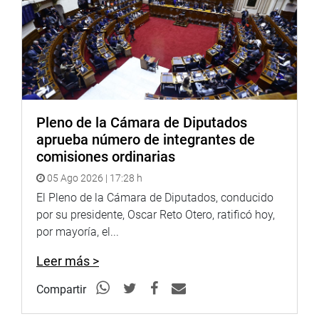
cumplimiento obligatorio del Oficial Mayor, bajo
responsabilidad”.
Ambas resoluciones del Congreso llevan la firma
del titular de este poder del Estado, Luis Galarreta; y del
primer vicepresidente, Mario Mantilla.
Pleno de la Cámara de Diputados
aprueba número de integrantes de
comisiones ordinarias
05 Ago 2026 | 17:28 h
El Pleno de la Cámara de Diputados, conducido
CENTRO DE NOTICIAS
por su presidente, Oscar Reto Otero, ratificó hoy,
por mayoría, el...
PRENSA-CONGRESO 11-1-18
Leer más >
Compartir
Puede encontrar más información en nuestra página web
y redes sociales.