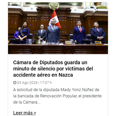
http://www4.congreso.gob.pe/heraldo/index.asp
http://www.congreso.gob.pe/
Facebook:
https://goo.gl/s5t7XN
Twitter:
https://goo.gl/iMywRR
YouTube:
https://goo.gl/VBXBNk
Cámara de Diputados guarda un
Soundcloud:
https://soundcloud.com/radiocongreso
<
https:
minuto de silencio por víctimas del
Sistema de Archivo Fotográfico
accidente aéreo en Nazca
(SAF):
http://www4.congreso.gob.pe/fotografia.asp
05 Ago 2026 | 17:07 h
A solicitud de la diputada Mady Yonz Núñez de
la bancada de Renovación Popular, el presidente
de la Cámara...
Leer más >