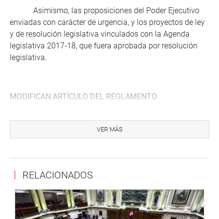
Asimismo, las proposiciones del Poder Ejecutivo
enviadas con carácter de urgencia, y los proyectos de ley
y de resolución legislativa vinculados con la Agenda
legislativa 2017-18, que fuera aprobada por resolución
legislativa.
MODIFICAN ARTÍCULO DEL REGLAMENTO
También se publica la Resolución Legislativa 006-
2017-2018-CR que, en un solo artículo, incorpora un
VER MÁS
último párrafo al artículo 33 del Reglamento del
Congreso, sobre la Mesa Directiva.
En tal sentido se agrega: (…) los acuerdos de la
RELACIONADOS
Mesa Directiva constituyen las normas de desarrollo del
artículo 3 y del presente artículo del Reglamento del
Congreso de la República, relativos a la autonomía y a la
dirección administrativa del Parlamento. Es de