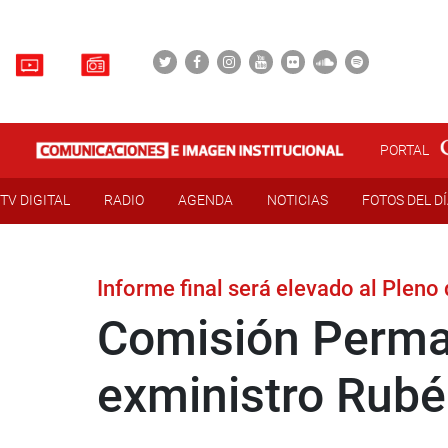
PORTAL
TV DIGITAL
RADIO
AGENDA
NOTICIAS
FOTOS DEL D
Informe final será elevado al Pleno
Comisión Perman
exministro Rub