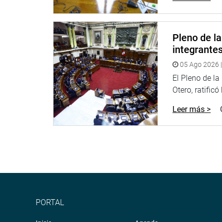
Finalmente, solicitó que se imponga una sanción 
Céspedes y que se permita al Ministerio Público i
DEFENSA
Pleno de l
integrante
Con el fin de ejercer su derecho de defensa, se pr
minutos.
05 Ago 2026 |
El Pleno de l
Figallo señaló que la situación trasciende un sim
Otero, ratificó
reparto de poder establecido por la Constitución. 
máxima, según la Constitución de 1928, y que la l
Leer más >
El abogado también explicó que el presidente de la
al retiro de los oficiales, y consideró que no se pu
Finalmente, enfatizó que el posible abuso de auto
no ha existido abuso de autoridad en este caso.
OFICINA DE COMUNICACIONES E IMAGEN INSTI
PORTAL