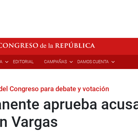
ÍA
EDITORIAL
CAMPAÑAS
DAMOS CUENTA
 del Congreso para debate y votación
ente aprueba acusar 
én Vargas