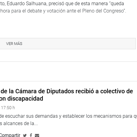
ento, Eduardo Salhuana, precisó que de esta manera “queda
y hora para el debate y votación ante el Pleno del Congreso”.
 de las denuncias constitucionales 285, 287 y 369
spedes debe asumir responsabilidad por la vulneración de las
VER MÁS
Nacional del Perú (PNP).
as Céspedes y otros funcionarios habrían dispuesto de manera
iro de 3 tenientes generales y 16 generales de la PNP, lo que
cía, pues produjo un «descabezamiento» sin motivación legal,
institución.
de la Cámara de Diputados recibió a colectivo de
 de la designación del general César Augusto Cervantes
on discapacidad
considerarla una violación de los procedimientos establecidos
 17:50 h
que ordenaron el pase a retiro y desestimaron los recursos de
 de escuchar sus demandas y establecer los mecanismos para 
e motivadas, lo que vulneró los derechos de los oficiales
 alcances de la...
Compartir