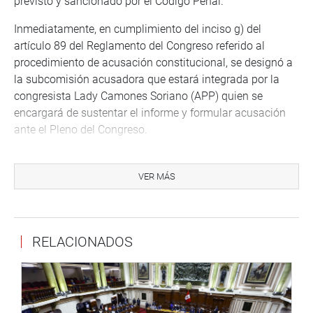
previsto y sancionado por el Código Penal.
Inmediatamente, en cumplimiento del inciso g) del
artículo 89 del Reglamento del Congreso referido al
procedimiento de acusación constitucional, se designó a
la subcomisión acusadora que estará integrada por la
congresista Lady Camones Soriano (APP) quien se
encargará de sustentar el informe y formular acusación
ante el Pleno del Congreso.
El ex juez supremo Hinostroza Pariachi participó de
manera virtual y ejerció su derecho a la defensa,
VER MÁS
exponiendo argumentos jurídicos en forma amplia y
detallada.
OFICINA DE COMUNICACIONES E IMAGEN
RELACIONADOS
INSTITUCIONAL