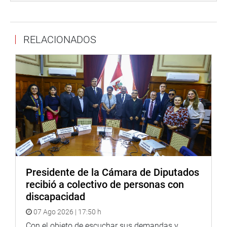
Jato tiene una lista preliminar de personas a quienes se
les levantará el secreto bancario y de las comunicaciones
pero ello ocurrirá cuando éstos pasen a la condición de
RELACIONADOS
investigados en el informe preliminar que corresponde.
«Nuestro plazo de investigación vence la primera semana
de julio. Hemos abierto la cuarta línea de investigación
para la empresa brasileña OAS y dentro de ella están los
proyectos Linea Amarilla y Parque Rímac. Ello amerita la
presencia (en la Comisión Lava Jato) de la ex alcaldesa
de Lima Susana Villarán como del actual alcalde de Lima,
Luis Castañeda. Además de eso también se va a
Presidente de la Cámara de Diputados
investigar Rutas de Lima», informó.
recibió a colectivo de personas con
discapacidad
07 Ago 2026 | 17:50 h
Bartra explicó que otro de los objetivos que busca la
Comisión Lava Jato es «tener un marco normativo que
Con el objeto de escuchar sus demandas y