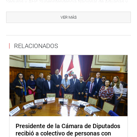
Seguros y AFP; Superintendencia Nacional de Aduanas y
Administración Tributaria (SUNAT) y Contraloría General
de la República.
VER MÁS
La delegación visitante está conformada por la diputada
Susana Rivero Guzmán, Presidenta de la Comisión Mixta
de Investigación de sobornos mencionados en procesos
RELACIONADOS
judiciales internacionales caso Odebrecht (Estados
Unidos) y Lava Jato – Camargo Correa (Brasil); Senador
Leónidas Milton Barón Hidalgo; Senadora Adriana
Salvatierra Arriaza y Diputado Norman René Lazarte
Calizaya.
En la agenda coordinada con la Comisión que preside la
Congresista Rosa Bartra se incluye la visita protocolar al
Presidente del Congreso, Luis Galarreta; una entrevista
Presidente de la Cámara de Diputados
con el Fiscal de la Nación, Pablo Sánchez, la mañana del
recibió a colectivo de personas con
viernes; la participación como veedores de una sesión