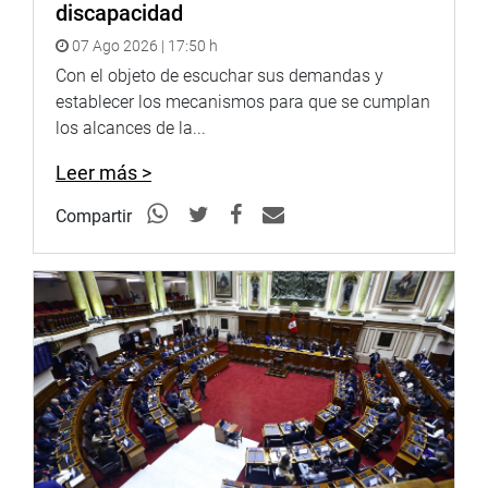
discapacidad
ordinaria y la suscripción de un pronunciamiento de
ambas presidentas en torno a la lucha conjunta contra la
07 Ago 2026 | 17:50 h
corrupción.
Con el objeto de escuchar sus demandas y
establecer los mecanismos para que se cumplan
los alcances de la...
Leer más >
Lima, 23 de mayo de 2018
Compartir
Comisión Investigadora Multipartidaria