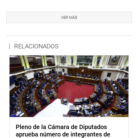
A ello el invitado reiteró que fueron los expertos de
PROVIAS quienes advirtieron la omisión de costos en la
VER MÁS
obra y no la Autoridad Autónoma del Tren Eléctrico
(AATE).
Por su parte, el congresista Gino Costa Santolalla (PPK)
RELACIONADOS
sostuvo que el valor referencial con que se convoca la
licitación del tramo 1 es de 456 millones de dólares, se
presenta una oferta de 410 millones (al 90 %) y
finalmente en enero de 2011, trece meses después, se
gana con 519 millones de dólares.
«Inicialmente hubo una diferencia de 63 millones que
representa el 27% del valor referencial, cambios que se
dieron en 2 meses» observó el legislador al tiempo de
pedir explicaciones claras al funcionario dejando entrever
que habría una «sacada de vuelta» en este hecho.
Pleno de la Cámara de Diputados
aprueba número de integrantes de
En otro momento, Bartra Barriga cuestionó que en un solo