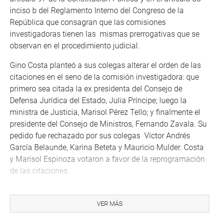
inciso b del Reglamento Interno del Congreso de la
República que consagran que las comisiones
investigadoras tienen las mismas prerrogativas que se
observan en el procedimiento judicial.
Gino Costa planteó a sus colegas alterar el orden de las
citaciones en el seno de la comisión investigadora: que
primero sea citada la ex presidenta del Consejo de
Defensa Jurídica del Estado, Julia Príncipe; luego la
ministra de Justicia, Marisol Pérez Tello; y finalmente el
presidente del Consejo de Ministros, Fernando Zavala. Su
pedido fue rechazado por sus colegas Víctor Andrés
García Belaunde, Karina Beteta y Mauricio Mulder. Costa
y Marisol Espinoza votaron a favor de la reprogramación
de las citaciones.
La presidenta de la Comisión Lava Jato, Rosa María
Bartra, informó que en la nueva citación al presidente del
VER MÁS
Consejo de Ministros, Fernando Zavala, se consignará