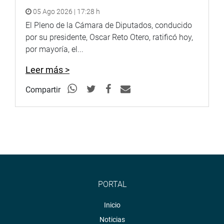
y redes sociales.
05 Ago 2026 | 17:28 h
El Pleno de la Cámara de Diputados, conducido
por su presidente, Oscar Reto Otero, ratificó hoy,
http://www.congreso.gob.pe/
por mayoría, el...
Facebook:
https://www.facebook.com/congresoperu
Leer más >
Twitter:
https://twitter.com/congresoperu
Compartir
Youtube:
http://www.youtube.com/congresoperu
Soundcloud:
https://soundcloud.com/radiocongreso
PORTAL
Inicio
Noticias