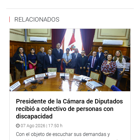
que puede venir acompañado de la ministra de Justicia,
Marisol Pérez Tello, si es que así lo considera pertinente.
RELACIONADOS
Tampoco asistió hoy la ex presidenta del Consejo de
Defensa Jurídica del Estado, Julia Príncipe, quien alegó
razones estrictamente personales por lo que será
nuevamente citada para que se presente el próximo lunes
7 de agosto al seno de la comisión investigadora.
Durante el debate los congresistas Mulder y García
Belaunde criticaron al primer ministro por ignorar la
legislación vigente y pretender que la comisión
investigadora invite a la titular de Justicia. «Es
inconstitucional e impertinente», dijo Mulder mientras su
Presidente de la Cámara de Diputados
colega acciopopulista manifestó que «es grave,
recibió a colectivo de personas con
irrespetuoso, intolerante y antidemocrático que el
discapacidad
presidente del Consejo de Ministros pida que la comisión
07 Ago 2026 | 17:50 h
cite a la ministra Pérez Tello para que explique la
salida de las procuradoras Príncipe y Ampuero».
Con el objeto de escuchar sus demandas y