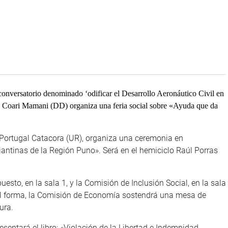
onversatorio denominado ‘odificar el Desarrollo Aeronáutico Civil en
udia Coari Mamani (DD) organiza una feria social sobre «Ayuda que da
 Portugal Catacora (UR), organiza una ceremonia en
antinas de la Región Puno». Será en el hemiciclo Raúl Porras
esto, en la sala 1, y la Comisión de Inclusión Social, en la sala
gual forma, la Comisión de Economía sostendrá una mesa de
ura.
sentará el libro: «Violación de la Libertad e Indemnidad