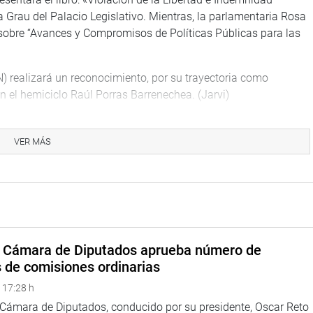
a Grau del Palacio Legislativo. Mientras, la parlamentaria Rosa
sobre “Avances y Compromisos de Políticas Públicas para las
SN) realizará un reconocimiento, por su trayectoria como
n el hemiciclo Raúl Porras Barrenechea. (Jarvi)
na web y redes sociales.
VER MÁS
larepublicadelperu?fref=ts
adelperu?fref=ts
/twitter.com/congresoperu
a Cámara de Diputados aprueba número de
s de comisiones ordinarias
 17:28 h
a Cámara de Diputados, conducido por su presidente, Oscar Reto