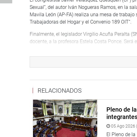
Sexual”, del autor Iván Nogueras Ramos, en la sal
Mavila León (AP-FA) realiza una mesa de trabajo 
Trabajadoras del Hogar y el Convenio 189 OIT“.
Finalmente, el legislador Virgilio Acuña Peralta (
docente, a la profesora Estela Costa Ponce. Será e
PRENSA-CONGRESO*
Puede encontrar más información en nuestra pági
http://www.congreso.gob.pe/
Facebook:
https://www.facebook.com/congresode
https://www.facebook.com/congresodelarepublic
RELACIONADOS
Twitter:
https://twitter.com/congresoperu
https:/
Youtube:
http://www.youtube.com/congresoperu
http://www.youtube.com/congresoperu
Pleno de l
integrante
05 Ago 2026 |
El Pleno de l