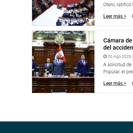
Otero, ratificó
Leer más >
Cámara de 
del accide
05 Ago 2026 |
A solicitud d
Popular, el pr
Leer más >