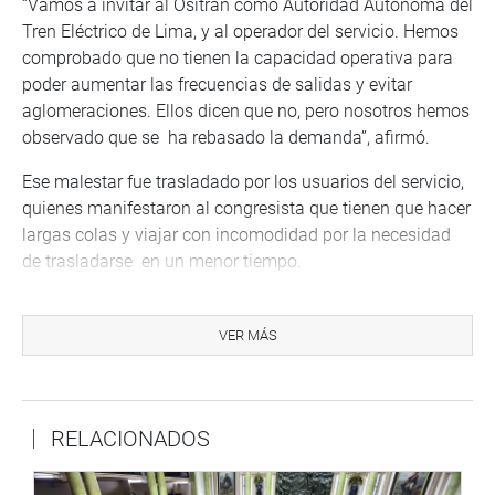
“Vamos a invitar al Ositran como Autoridad Autónoma del
Tren Eléctrico de Lima, y al operador del servicio. Hemos
comprobado que no tienen la capacidad operativa para
poder aumentar las frecuencias de salidas y evitar
aglomeraciones. Ellos dicen que no, pero nosotros hemos
observado que se ha rebasado la demanda”, afirmó.
Ese malestar fue trasladado por los usuarios del servicio,
quienes manifestaron al congresista que tienen que hacer
largas colas y viajar con incomodidad por la necesidad
de trasladarse en un menor tiempo.
“Vamos a ver la forma de solucionar el problema de la
excesiva demanda. En primer lugar, se necesita comprar
VER MÁS
más vagones, que es una solución a largo plazo, pero lo
inmediato sería incrementar el número de frecuencias en
las salidas”, dijo Gonzales Ardiles tras advertir que los
RELACIONADOS
trenes inicialmente salían cada 6 minutos, pero ahora lo
hacen cada 10, incrementándose el problema.