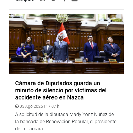
cuyas conversaciones se iniciaron en el 2014, y que la
demora no depende del operador sino del Estado.
“Voy a comunicarme con el MTC y Ositran, que están bajo
nuestra supervisión, para que se puedan agilizar los
trámites para la compra de los vagones. Ya los han
pedido, se están construyendo y para el 2018 van a venir
39 vagones nuevos, dos cada mes”, dijo el congresista.
CICLOVIA
El parlamentario informó que en la reunión propuso que
Cámara de Diputados guarda un
se habilite una ciclovía, que fue saludada positivamente
minuto de silencio por víctimas del
por el representante del operador del Metro de Lima.
accidente aéreo en Nazca
“Vamos a proponer que en la parte de la infraestructura
05 Ago 2026 | 17:07 h
de las vías pueda hacerse ciclovías. Eso está dentro de la
A solicitud de la diputada Mady Yonz Núñez de
concesión de la administración de la Línea 1 del Metro, no
la bancada de Renovación Popular, el presidente
se está usando; la infraestructura ya está hecha, solo hay
de la Cámara...
que implementarla”, dijo el legislador.