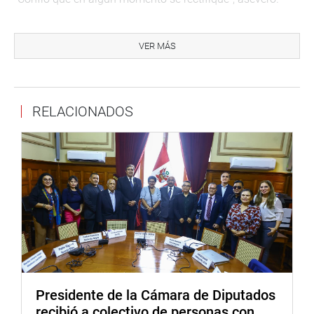
En cuanto a la citación a la esposa del presidente de la
República, Nancy Lange, al seno de la Comisión Lava
VER MÁS
Jato, descartó que se trate de una respuesta a la negativa
presidencial de no presentarse ante esa comisión
parlamentaria y aseveró que esa convocatoria fue
RELACIONADOS
aprobada por unanimidad por lo que oportunamente se
conocerá la fecha de la citación.
Las declaraciones de la presidenta de la Comisión Lava
Jato se produjeron a las 9.15 de la noche,
inmediatamente después de la comparecencia de
Eduardo Zegarra Méndez, ex teniente alcalde de Lima
Metropolitana; Jorge Torres Padilla, presidente de la
Asociación Amigos de Lima Metropolitana y Daniela
Maguiña Ugarte, directora de asuntos económicos y
financieros de la referida asociación.
Presidente de la Cámara de Diputados
Zegarra Méndez dijo que nunca supo de un presunto
recibió a colectivo de personas con