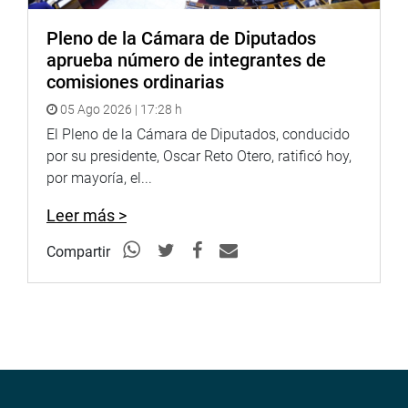
PRENSA – CONGRESO 5-12-2017
Pleno de la Cámara de Diputados
aprueba número de integrantes de
Puede encontrar más información en nuestra página web
comisiones ordinarias
y redes sociales.
05 Ago 2026 | 17:28 h
http://www.congreso.gob.pe/
El Pleno de la Cámara de Diputados, conducido
Facebook:
por su presidente, Oscar Reto Otero, ratificó hoy,
https://www.facebook.com/congresodelarepublicadelperu?
por mayoría, el...
fref=ts
Twitter:
https://twitter.com/congresoperu
Leer más >
<
https://twitter.com/congresoperu
>
Youtube:
http://www.youtube.com/congresoperu
Compartir
<
http://www.youtube.com/congresoperu
>
Soundcloud:
https://soundcloud.com/radiocongreso
<
https://soundcloud.com/radiocongreso
>
Sistema de Archivo Fotográfico (SAF):
http://www4.congreso.gob.pe/fotografia.asp