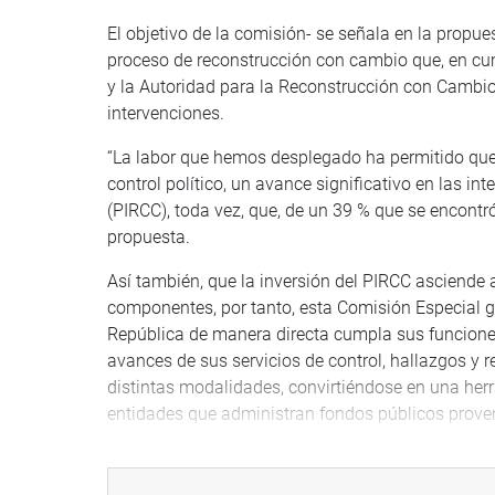
El objetivo de la comisión- se señala en la propue
proceso de reconstrucción con cambio que, en cum
y la Autoridad para la Reconstrucción con Cambi
intervenciones.
“La labor que hemos desplegado ha permitido que 
control político, un avance significativo en las i
(PIRCC), toda vez, que, de un 39 % que se encontr
propuesta.
Así también, que la inversión del PIRCC asciende a
componentes, por tanto, esta Comisión Especial g
República de manera directa cumpla sus funciones
avances de sus servicios de control, hallazgos y
distintas modalidades, convirtiéndose en una her
entidades que administran fondos públicos prove
En el documento se indica también que, la Contral
responsabilidades, que incluyen 715 de tipo penal.