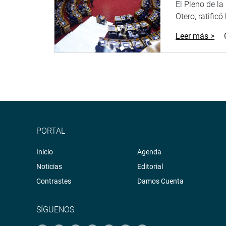
El Pleno de l
El legislador informó del derrumbe en la parte alt
Otero, ratificó
allí fue destruyendo todo a su paso, arrasando v
desaparecida.
Leer más >
Por su lado, Revilla Villanueva coordinó de inmed
horas de la madrugada.
OFICINA DE COMUNICACIONES
PORTAL
Inicio
Agenda
Noticias
Editorial
Contrastes
Damos Cuenta
SÍGUENOS