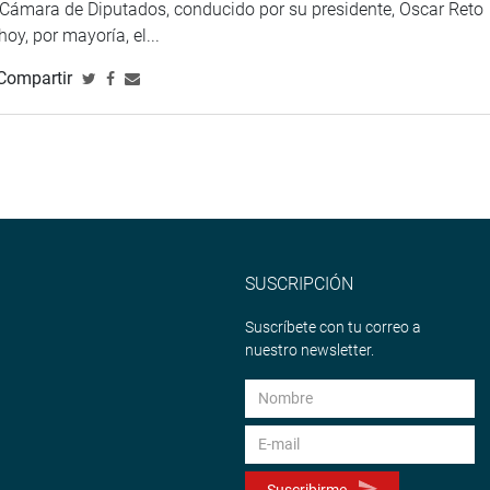
a Cámara de Diputados, conducido por su presidente, Oscar Reto
a de la zona, la que llegó hasta la quebrada de Limón y desde
 hoy, por mayoría, el...
iviendas y dejando heridos y hasta el momento una persona
Compartir
iato para trasladar ayuda recolectada, en forma personal, en
SUSCRIPCIÓN
Suscríbete con tu correo a
nuestro newsletter.
Suscribirme