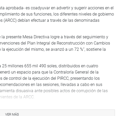
sta aprobada- es coadyuvar en advertir y sugerir acciones en el
plimiento de sus funciones, los diferentes niveles de gobierno
os (ARCC) debían efectuar a través de las denominadas
la presente Mesa Directiva logre a través del seguimiento y
ntervenciones del Plan Integral de Reconstrucción con Cambios
ó la ejecución del mismo, se avanzó a un 72 %”, sostiene la
 25 millones 655 mil 490 soles, distribuidos en cuatro
eneró un espacio para que la Contraloría General de la
 de control de la ejecución del PIRCC, presentando los
 recomendaciones en las sesiones, llevadas a cabo en sus
ramienta disuasiva ante posibles actos de corrupción de las
nientes de la ARCC.
oría General de la República identificó 1 984 presuntas
 De igual manera, que, de este total, los funcionarios con
VER MÁS