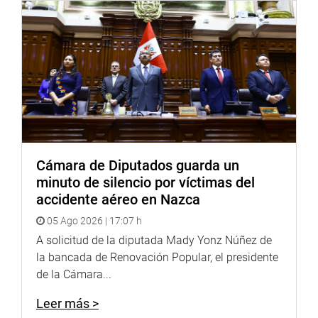
Diethell Columbus Murata (FP), José Vega Antonio (UPP),
José Luna Morales (PP) y Jorge Pérez Flores (SP).
PRENSA-CONGRESO
Cámara de Diputados guarda un
minuto de silencio por víctimas del
accidente aéreo en Nazca
05 Ago 2026 | 17:07 h
A solicitud de la diputada Mady Yonz Núñez de
la bancada de Renovación Popular, el presidente
de la Cámara...
Leer más >