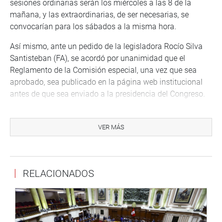
sesiones ordinarias serán los miércoles a las 8 de la
mañana, y las extraordinarias, de ser necesarias, se
convocarían para los sábados a la misma hora.
Así mismo, ante un pedido de la legisladora Rocío Silva
Santisteban (FA), se acordó por unanimidad que el
Reglamento de la Comisión especial, una vez que sea
aprobado, sea publicado en la página web institucional
antes de que sea enviado a la presidencia del Congreso.
Reglamento.
VER MÁS
Seguidamente, se inició el debate del Reglamento de la
Comisión especial de selección de candidatos aptos para
la elección de magistrados del Tribunal Constitucional.
RELACIONADOS
El presidente de ese grupo de trabajo, congresista
Rolando Ruiz, informó que este contiene un título
preliminar, 12 capítulos y 41 artículos.
Explicó que las etapas del proceso son dos. La primera