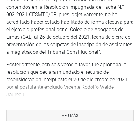
contenidos en la Resolución Impugnada de Tacha N.°
002-2021-CESMTC/CR, pues, objetivamente, no ha
acreditado haber estado habilitado de forma efectiva para
el ejercicio profesional por el Colegio de Abogados de
Limas (CAL) al 25 de octubre del 2021, fecha de cierre de
presentación de las carpetas de inscripción de aspirantes
a magistrados del Tribunal Constitucional”.
Posteriormente, con seis votos a favor, fue aprobada la
resolución que declara infundado el recurso de
reconsideración interpuesto el 20 de diciembre de 2021
por el postulante excluido Vicente Rodolfo Walde
Jáuregui.
La tacha fue formulada por la congresista Sigrid Bazán
(JP) el 1 de diciembre 2021 contra el postulante
VER MÁS
impugnante, posteriormente se determinó su exclusión
del proceso de selección.