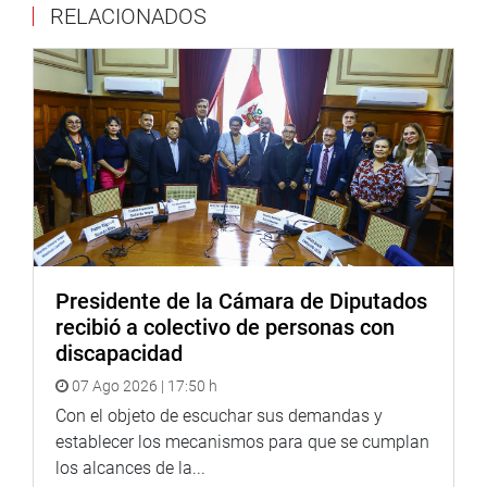
Así también, con siete votos a favor, fue aprobada la
RELACIONADOS
resolución que resuelve declarar infundado el recurso de
reconsideración interpuesto el 21 de diciembre de 2021
por el postulante excluido Pedro Alfredo Hernández
Chávez.
La tacha fue formulada por la parlamentaria Isabel Cortez
Aguirre (JP) con fecha el 1 de diciembre de 2021 contra el
postulante impugnante, subsiguientemente se determinó
su exclusión.
Las resoluciones serán publicadas en la página web del
Presidente de la Cámara de Diputados
Congreso de la República de conformidad con el artículo
recibió a colectivo de personas con
22 del Reglamento que rige el proceso de selección.
discapacidad
RENUNCIA DE POSTULANTE
07 Ago 2026 | 17:50 h
Finalmente, con siete votos a favor, la comisión especial
Con el objeto de escuchar sus demandas y
tomó conocimiento y aceptó la renuncia del postulante
establecer los mecanismos para que se cumplan
Miguel Rafael Pérez Arroyo al concurso de selección de
los alcances de la...