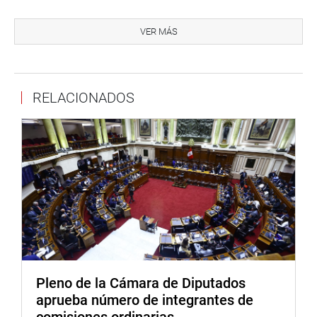
Asimismo, informó que los actuados fueron remitidos a la
Contraloría General de la República ante la falta de
VER MÁS
transparencia y respuesta del exjefe de la Unidad
Formuladora del Gobierno Regional de Áncash, con el fin
de determinar posibles responsabilidades administrativas
RELACIONADOS
y legales.
Entre las recomendaciones principales, el informe plantea
mantener actualizado el diagnóstico del proyecto,
incorporando escenarios de cambio climático, balance
hídrico y riesgos de infraestructura; además, formalizar
las mesas técnicas mediante actas y cronogramas, y
continuar la fiscalización del saneamiento físico legal y
levantamientos topográficos.
También se propone coordinar con Cofopri, Midagri, el
Gobierno Regional de Áncash y el propio proyecto
Pleno de la Cámara de Diputados
Chinecas, para implementar un sistema de alertas
aprueba número de integrantes de
tempranas contra invasiones y exigir la participación
comisiones ordinarias