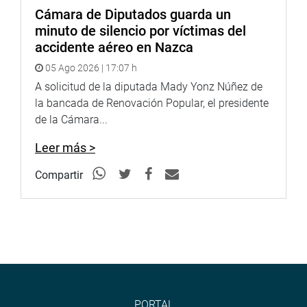
solicitar al Pleno del Congreso la ampliación de su
Cámara de Diputados guarda un
vigencia hasta el término de la legislatura 2025–2026, a
minuto de silencio por víctimas del
fin de garantizar la continuidad de los estudios de
accidente aéreo en Nazca
preinversión, la adjudicación de tierras y la designación
05 Ago 2026 | 17:07 h
del gerente general del proyecto, considerados elementos
A solicitud de la diputada Mady Yonz Núñez de
importantes para la culminación de la etapa técnica y
la bancada de Renovación Popular, el presidente
administrativa del Proyecto Especial Chinecas
de la Cámara...
OFICINA DE COMUNICACIONES E IMAGEN
Leer más >
INSTITUCIONAL
Compartir
PORTAL