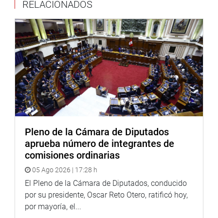
RELACIONADOS
diagnósticos sobre los principales desafíos que enfrenta
la justicia fuera de Lima.
Estas jornadas permitieron identificar problemas
especialmente críticos en las regiones, relacionados con
infraestructura, acceso a la justicia, carga procesal,
justicia intercultural, conectividad, logística institucional y
coordinación entre entidades.
La comisión también promovió espacios de diálogo
académico con universidades, incorporando los aportes
de docentes, estudiantes y especialistas sobre la
Pleno de la Cámara de Diputados
formación de operadores jurídicos, la ética profesional y
aprueba número de integrantes de
el fortalecimiento de la confianza ciudadana en las
comisiones ordinarias
instituciones.
05 Ago 2026 | 17:28 h
SEGUNDA ETAPA DE LA REFORMA
El Pleno de la Cámara de Diputados, conducido
por su presidente, Oscar Reto Otero, ratificó hoy,
El informe aprobado corresponde a la segunda etapa del
por mayoría, el...
proceso de reforma, enfocada en la elaboración de