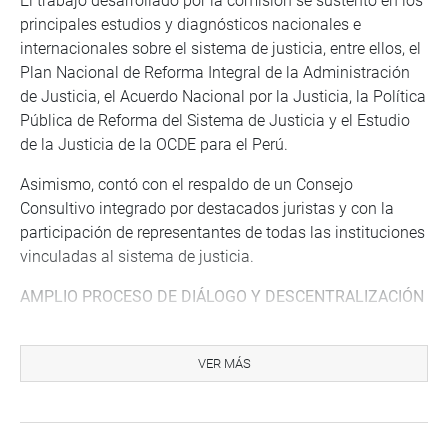
El trabajo desarrollado por la comisión se sustentó en los
principales estudios y diagnósticos nacionales e
internacionales sobre el sistema de justicia, entre ellos, el
Plan Nacional de Reforma Integral de la Administración
de Justicia, el Acuerdo Nacional por la Justicia, la Política
Pública de Reforma del Sistema de Justicia y el Estudio
de la Justicia de la OCDE para el Perú.
Asimismo, contó con el respaldo de un Consejo
Consultivo integrado por destacados juristas y con la
participación de representantes de todas las instituciones
vinculadas al sistema de justicia.
AMPLIO PROCESO DE DIÁLOGO Y DESCENTRALIZACIÓN
Como parte de su labor, la comisión realizó 31 sesiones
de trabajo en las que participaron 91 autoridades,
VER MÁS
especialistas y representantes institucionales. También
desarrolló cinco sesiones descentralizadas en distintas
regiones del país, donde recogió propuestas y