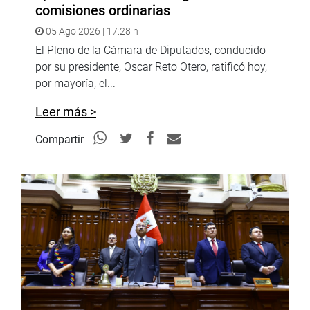
comisiones ordinarias
CREACIÓN DE LA ESCUELA NACIONAL DE JUSTICIA
05 Ago 2026 | 17:28 h
El informe establece que toda referencia a la Junta
El Pleno de la Cámara de Diputados, conducido
Nacional de Justicia (JNJ) y a la Academia de la
por su presidente, Oscar Reto Otero, ratificó hoy,
Magistratura deberá entenderse, una vez en
por mayoría, el...
funcionamiento, como Escuela Nacional de Justicia,
nueva entidad responsable de la formación, selección y
Leer más >
evaluación de magistrados.
Compartir
La designación de los representantes del Consejo
Directivo de esta nueva institución se realizará seis meses
antes de concluir el mandato de los actuales miembros
de la JNJ. Asimismo, la JNJ deberá organizar de manera
anticipada el proceso de transición para garantizar una
instalación oportuna.
El Consejo Directivo deberá instalarse dentro de los 10
días calendario posteriores a su designación.