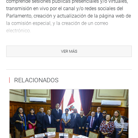
comprende sesiones públicas presenciales y/o virtuales,
transmisión en vivo por el canal y/o redes sociales del
Parlamento, creación y actualización de la página web de
la comisión especial, y la creación de un correo
electrónico.
El segundo es el lineamiento de publicidad. Comprende la
publicación de lineamientos y cronograma en tres diarios
VER MÁS
de circulación nacional, publicación de la propuesta,
publicación de propuestas de candidatos aptos,
publicación de las solicitudes y sus respuestas.
RELACIONADOS
El tercero es el lineamiento de fiscalización, que
comprende solicitud de información de los postulantes
para verificar requisitos de edad (35 años), profesión
(abogado), y gozar de reconocida reputación de
independencia e integridad.
El cuarto es el lineamiento de participación ciudadana,
que comprende la precepción de denuncias debidamente