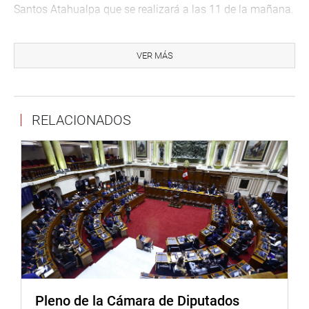
Santos Atahualpa que se realizará a las 11 de la mañana.
El equipo ganador del primer puesto obtendrá una tablet
para cada alumno; un smarthpone para quienes ocupen
VER MÁS
el segundo puesto y una beca para aprender un idioma
extranjero para los educandos que obtengan el tercer
puesto. Los docentes o padres de familia que hayan
RELACIONADOS
participado como asesores en la preparación del video
también serán recompensados con una computadora y
dos pasajes vía terrestre de cobertura nacional,
respectivamente.
Los criterios para la calificación final girará sobre la
capacidad de comprensión de los conceptos
incorporados en el Código de Protección y Defensa del
Consumidor con claridad y solidez en los argumentos
empleados.
Los autores de los videos premiados cederán sin costo a
Pleno de la Cámara de Diputados
Codeco los derechos de difusión y/o reproducción de