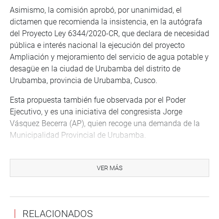
Asimismo, la comisión aprobó, por unanimidad, el
dictamen que recomienda la insistencia, en la autógrafa
del Proyecto Ley 6344/2020-CR, que declara de necesidad
pública e interés nacional la ejecución del proyecto
Ampliación y mejoramiento del servicio de agua potable y
desagüe en la ciudad de Urubamba del distrito de
Urubamba, provincia de Urubamba, Cusco.
Esta propuesta también fue observada por el Poder
Ejecutivo, y es una iniciativa del congresista Jorge
Vásquez Becerra (AP), quien recoge una demanda de la
Municipalidad Provincial de Urubamba.
Se fundamenta en que esa localidad no cuenta con
acceso a los servicios básicos (agua-desagüe), y ello
VER MÁS
tiene impacto negativo sobre la salud de las personas. A
esa realidad, se suma la baja inversión pública a favor de
la generación de condiciones de vida adecuada hacia la
RELACIONADOS
población especialmente rural.