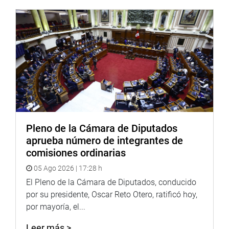
En ese sentido, la presente iniciativa busca cerrar brechas
de servicios básicos de agua potable, saneamiento y
tratamiento de aguas servidas para esa provincia
cusqueña.
Lima, 12 de mayo de 2021
PRENSA-CONGRESO
Pleno de la Cámara de Diputados
aprueba número de integrantes de
comisiones ordinarias
05 Ago 2026 | 17:28 h
El Pleno de la Cámara de Diputados, conducido
por su presidente, Oscar Reto Otero, ratificó hoy,
por mayoría, el...
Leer más >