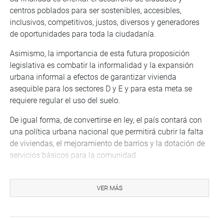
centros poblados para ser sostenibles, accesibles,
inclusivos, competitivos, justos, diversos y generadores
de oportunidades para toda la ciudadanía.
Asimismo, la importancia de esta futura proposición
legislativa es combatir la informalidad y la expansión
urbana informal a efectos de garantizar vivienda
asequible para los sectores D y E y para esta meta se
requiere regular el uso del suelo.
De igual forma, de convertirse en ley, el país contará con
una política urbana nacional que permitirá cubrir la falta
de viviendas, el mejoramiento de barrios y la dotación de
servicios básicos para la comunidad.
La propuesta, según el análisis costo y beneficio
elaborado, respecto a la promoción para el acceso a la
VER MÁS
vivienda de interés social y a los créditos de vivienda del
Estado a favor de la población de menores recursos no