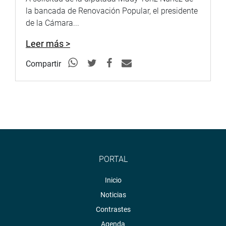
OFICINA DE COMUNICACIONES E IMAGEN
la bancada de Renovación Popular, el presidente
INSTITUCIONAL
de la Cámara...
Leer más >
Compartir
PORTAL
Inicio
Noticias
Contrastes
Agenda