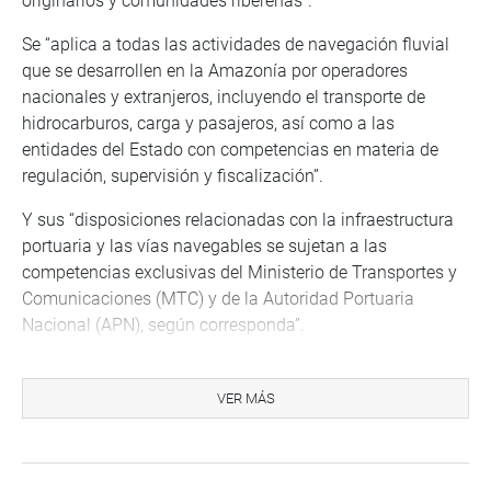
originarios y comunidades ribereñas”.
Se “aplica a todas las actividades de navegación fluvial
que se desarrollen en la Amazonía por operadores
nacionales y extranjeros, incluyendo el transporte de
hidrocarburos, carga y pasajeros, así como a las
entidades del Estado con competencias en materia de
regulación, supervisión y fiscalización”.
Y sus “disposiciones relacionadas con la infraestructura
portuaria y las vías navegables se sujetan a las
competencias exclusivas del Ministerio de Transportes y
Comunicaciones (MTC) y de la Autoridad Portuaria
Nacional (APN), según corresponda”.
La norma contiene 21 artículos y 5 Disposiciones
Complementarias Finales.
VER MÁS
De acuerdo con la exposición de motivos, el “análisis
costo-beneficio de la presente iniciativa no debe limitarse