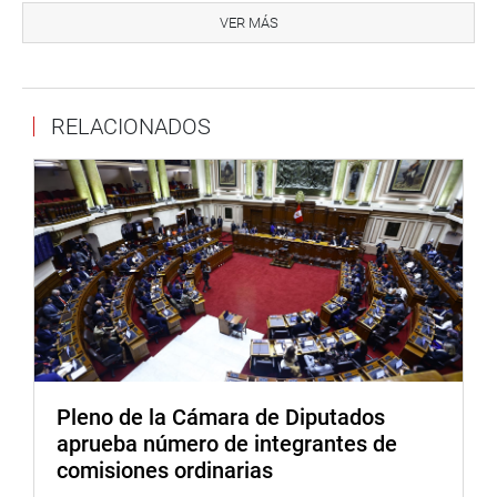
dictamen, la propuesta permite orientar proyectos
VER MÁS
estratégicos de carreteras en Piura, Pasco, Junín,
Amazonas, Cajamarca, Loreto y el Callao, los cuales
contribuirán a integrar territorios, facilitar el transporte de
RELACIONADOS
personas y mercancías y dinamizar actividades
productivas como la agricultura, el comercio, el turismo y
la logística, generando mejores condiciones para el
desarrollo regional y la reducción de brechas sociales.
También se aprobó, por mayoría, el dictamen que
propone, con un texto sustitutorio, la ley que fortalece la
protección de la continuidad del servicio público de
transporte urbano frente a hechos delictivos en Lima y
Callao.
El congresista Mori Celis señaló que la iniciativa responde
Pleno de la Cámara de Diputados
a una problemática urgente y real de seguridad
aprueba número de integrantes de
ciudadana que afecta generando temor, reducción de
comisiones ordinarias
denuncias y afectaciones a la continuidad del servicio, lo