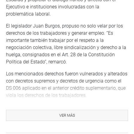
Ejecutivo e instituciones involucradas con la
problemática laboral.
El legislador Juan Burgos, propuso no solo velar por los
derechos de los trabajadores y generar empleo. “Es
importante también trabajar por el respeto a la
negociación colectiva, libre sindicalización y derecho a la
huelga, consignados en el Art. 28 de la Constitución
Política del Estado”, remarcó.
Los mencionados derechos fueron vulnerados y alterados
con decretos supremos y decretos de urgencia como el
DS 006 aplicado en el anterior crédito suplementario, que
viola los derechos de los trabajadores.
“Les pido rechazar estas medidas y trabajar por la
defensa irrestricta de los derechos constitucionales de la
VER MÁS
clase trabajadora”, sostuvo.
Por su parte, la congresista Isabel Cortez, se refirió a los