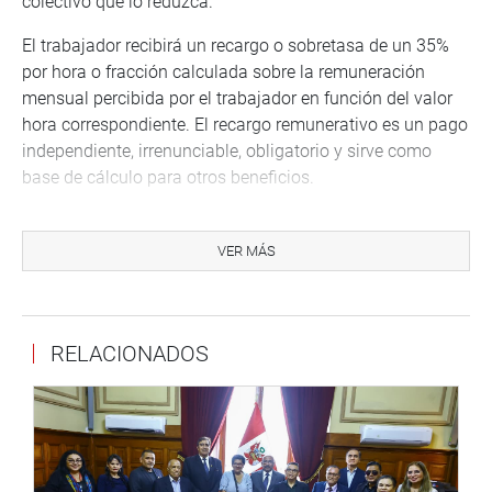
colectivo que lo reduzca.
El trabajador recibirá un recargo o sobretasa de un 35%
por hora o fracción calculada sobre la remuneración
mensual percibida por el trabajador en función del valor
hora correspondiente. El recargo remunerativo es un pago
independiente, irrenunciable, obligatorio y sirve como
base de cálculo para otros beneficios.
El recargo remunerativo se acumula íntegramente con
otros beneficios compatibles, como horas extras o
VER MÁS
cualquier otro recargo de naturaleza legal o convencional.
Otros proyectos
RELACIONADOS
La comisión también aprobó el dictamen recaído en los
proyectos de le 14268 y 14625, que propone fortalecer la
gobernanza institucional, la administración y la
supervisión del Seguro Social de Salud (EsSsalud).
Además, se aprobó el dictamen recaído en el Proyecto de