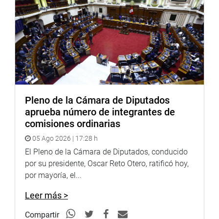
el artículo 54 del Decreto Legislativo 276, para reconocer
la Compensación por Tiempo de Servicios a los
trabajadores incorporados o reincorporados por mandato
judicial.
OFICINA DE COMUNICACIONES E IMAGEN
INSTITUCIONAL
Pleno de la Cámara de Diputados
aprueba número de integrantes de
comisiones ordinarias
05 Ago 2026 | 17:28 h
El Pleno de la Cámara de Diputados, conducido
por su presidente, Oscar Reto Otero, ratificó hoy,
por mayoría, el...
Leer más >
Compartir