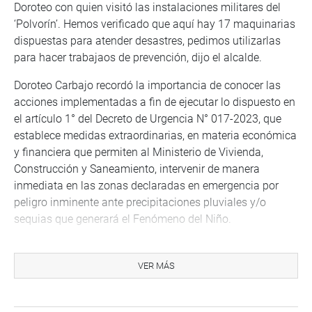
Doroteo con quien visitó las instalaciones militares del
‘Polvorín’. Hemos verificado que aquí hay 17 maquinarias
dispuestas para atender desastres, pedimos utilizarlas
para hacer trabajaos de prevención, dijo el alcalde.
Doroteo Carbajo recordó la importancia de conocer las
acciones implementadas a fin de ejecutar lo dispuesto en
el artículo 1° del Decreto de Urgencia N° 017-2023, que
establece medidas extraordinarias, en materia económica
y financiera que permiten al Ministerio de Vivienda,
Construcción y Saneamiento, intervenir de manera
inmediata en las zonas declaradas en emergencia por
peligro inminente ante precipitaciones pluviales y/o
sequias que generará el Fenómeno del Niño.
En representación de la ministra de Vivienda,
Construcción y Saneamiento, los funcionarios Alberto
VER MÁS
Jairo Medrano y Jorge Helmut Zanabria informaron
respecto la adquisición de maquinaria por un monto de