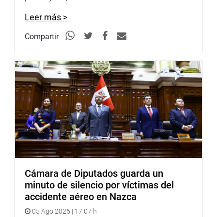
mencionadas y porque dicha enfermedad presenta los
mayores casos en Piura con 80 mil 485; Lambayeque
Leer más >
38,109, en Lima 31,105 e Ica 17,817 casos.
Compartir
OFICINA DE COMUNICACIONES E IMAGEN
INSTITUCIONAL
Cámara de Diputados guarda un
minuto de silencio por víctimas del
accidente aéreo en Nazca
05 Ago 2026 | 17:07 h