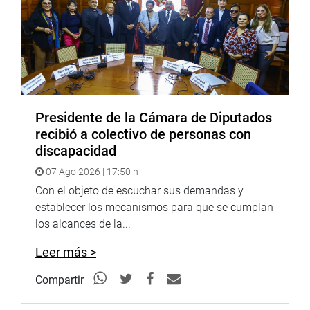
ejercer la potestad representativa de la comisión en forma
descentralizada y recibir en forma directa la información
sobre la problemática, necesidades y propuestas de salud
en Cajamarca.
El ministro de Salud, Jorge López Peña, participó en
forma virtual en el acto, para informar sobre el balance
Presidente de la Cámara de Diputados
sobre la situación del sector Salud en la región
recibió a colectivo de personas con
Cajamarca.
discapacidad
Los congresistas miembros de la comisión participaron
07 Ago 2026 | 17:50 h
en forma presencial y virtual. Entre ellos Elva Julón Irigoin
Con el objeto de escuchar sus demandas y
(APP), representante por Cajamarca, Américo Gonza
establecer los mecanismos para que se cumplan
Castillo (PL) y Elías Varas Meléndez (PL). También
los alcances de la...
estuvieron representantes de EsSalud, del Instituto
Nacional de Salud y del Programa Nacional de
Leer más >
Inversiones en Salud (Pronis) del Ministerio de Salud
(Minsa).
Compartir
De igual forma, el gobernador regional de Cajamarca,