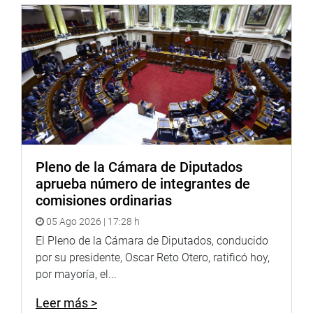
Mesías Guevara Amasifuén; el alcalde provincial de
Chota, Werner Cabrera Campos; de la
Municipalidad Provincial de Cajamarca, Andrés Villar
Narro; y de otras provincias y distritos.
OFICINA DE COMUNICACIONES
Pleno de la Cámara de Diputados
aprueba número de integrantes de
comisiones ordinarias
05 Ago 2026 | 17:28 h
El Pleno de la Cámara de Diputados, conducido
por su presidente, Oscar Reto Otero, ratificó hoy,
por mayoría, el...
Leer más >