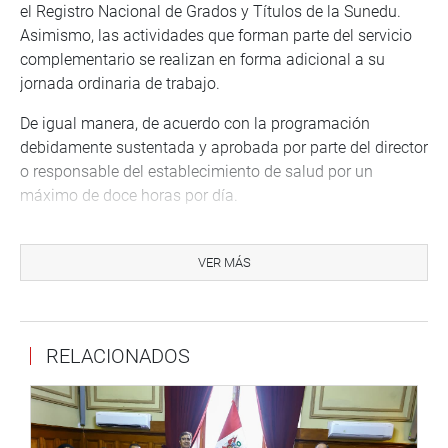
el Registro Nacional de Grados y Títulos de la Sunedu.
Asimismo, las actividades que forman parte del servicio
complementario se realizan en forma adicional a su
jornada ordinaria de trabajo.
De igual manera, de acuerdo con la programación
debidamente sustentada y aprobada por parte del director
o responsable del establecimiento de salud por un
máximo de doce horas por día.
Entre otros aspectos, prohíbe programar servicios
complementarios en el descanso posguardia nocturna del
VER MÁS
profesional de salud, y autoriza a los especialistas o a los
de segunda especialidad cesantes y jubilados, que estén
en aptitud física y mental a prestar servicios.
RELACIONADOS
AUDIENCIA PÚBLICA
Entretanto, desde más temprano, la comisión celebró la
tercera audiencia pública, en Chota, con el objetivo de