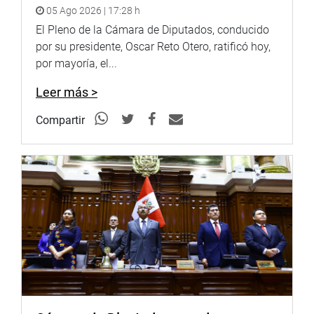
Parlamentaria de Amistad Perú – Uruguay; así como su
05 Ago 2026 | 17:28 h
incorporación a la Liga Parlamentaria de Amistad Perú –
El Pleno de la Cámara de Diputados, conducido
Grecia.
por su presidente, Oscar Reto Otero, ratificó hoy,
por mayoría, el...
OFICINA DE COMUNICACIONES E IMAGEN
INSTITUCIONAL
Leer más >
Compartir