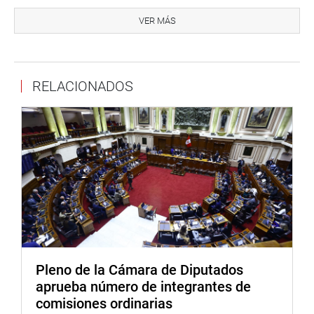
Por su parte, la presidenta de la Comisión, Auristela
Obando, destacó la importancia de APEC para el país y
VER MÁS
los beneficios concretos de los acuerdos alcanzados
durante el foro. Además, reafirmó el compromiso del
Congreso de acompañar y supervisar la implementación
RELACIONADOS
de las metas trazadas.
“Desde el Parlamento Nacional, haremos un seguimiento
y acompañamiento de todas las acciones y acuerdos
adoptados para lograr los objetivos propuestos.
Exhortamos a la Cancillería, para que, a través de ella, el
Ejecutivo tome las acciones urgentes e inmediatas para
concretar los acuerdos y beneficios que nos ha traído este
importante evento”, concluyó Obando Morgan.
LIGAS PARLAMENTARIAS
Pleno de la Cámara de Diputados
En otro momento, los miembros de la Comisión
aprueba número de integrantes de
aprobaron, por unanimidad (15 votos), el retiro del
comisiones ordinarias
congresista Ernesto Bustamante (FP) de la Liga