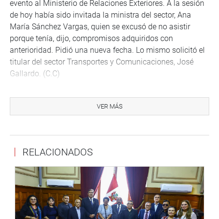
evento al Ministerio de Relaciones Exteriores. A la sesión
de hoy había sido invitada la ministra del sector, Ana
María Sánchez Vargas, quien se excusó de no asistir
porque tenía, dijo, compromisos adquiridos con
anterioridad. Pidió una nueva fecha. Lo mismo solicitó el
titular del sector Transportes y Comunicaciones, José
Gallardo. (C.C)
PRENSA CONGRESO Puede encontrar más información
en nuestra página web y redes sociales.
VER MÁS
www.congreso.gob.pe Facebook:
www.facebook.com/congresoperu Twitter:
www.twitter.com/congresoperu Youtube:
RELACIONADOS
www.youtube.com/congresoperu Soundcloud:
www.soundcloud.com/radiocongreso