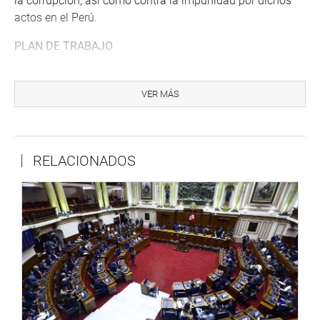
la corrupción, así como contra la impunidad por dichos
actos en el Perú.
PLAN DE TRABAJO
En otro momento, los parlamentarios aprobaron, por
unanimidad (16 votos), el Plan de Trabajo para el periodo
VER MÁS
anual de sesiones 2024-2025, herramienta orientadora
que contiene los objetivos y lineamientos de la labor de la
Comisión de Relaciones Exteriores, a fin de ejercer
RELACIONADOS
correctamente las labores legislativas, de control político
y de representación.
“Este documento representa el compromiso del trabajo de
todos los integrantes de la comisión, para atender de
manera oportuna, ordenada y prioritaria las proposiciones
y demandas que permitan alcanzar los objetivos
propuestos”, refirió Obando Morgan.
LIGAS DE AMISTAD