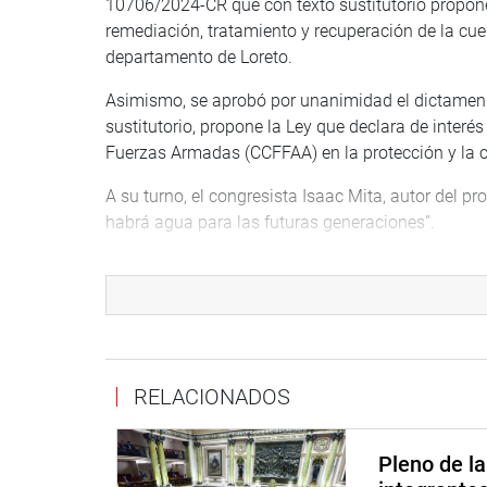
10706/2024-CR que con texto sustitutorio propone
remediación, tratamiento y recuperación de la cue
departamento de Loreto.
Asimismo, se aprobó por unanimidad el dictamen 
sustitutorio, propone la Ley que declara de inter
Fuerzas Armadas (CCFFAA) en la protección y la c
A su turno, el congresista Isaac Mita, autor del pr
habrá agua para las futuras generaciones”.
Sostuvo que para proteger los bosques se requiere
necesaria entre las comunidades locales, los centr
privada, teniendo en cuenta que el cambio climáti
OFICINA DE COMUNICACIONES E IMAGEN INSTI
RELACIONADOS
Pleno de l