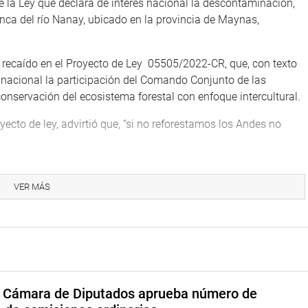
 la Ley que declara de interés nacional la descontaminación,
nca del río Nanay, ubicado en la provincia de Maynas,
recaído en el Proyecto de Ley 05505/2022-CR, que, con texto
és nacional la participación del Comando Conjunto de las
onservación del ecosistema forestal con enfoque intercultural.
oyecto de ley, advirtió que, “si no reforestamos los Andes no
 concertar una política de Estado y forjar una simbiosis
os de investigación, los tres niveles de gobiernos y la inversión
VER MÁS
co es una crisis mundial que afectará a todos.
TUCIONAL
a Cámara de Diputados aprueba número de