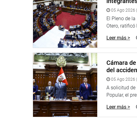
integrante
05 Ago 2026 |
El Pleno de l
Otero, ratificó
Leer más >
Cámara de 
del accide
05 Ago 2026 |
A solicitud d
Popular, el pr
Leer más >