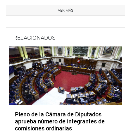
Cada grupo de trabajo estará conformado por un mínimo
de tres (3) miembros, asignándose a uno de ellos como el
VER MÁS
coordinador.
Los grupos de trabajo ejercen su función con arreglo a las
normas del Reglamento del Congreso de la República, y
RELACIONADOS
pondrán en consideración del Pleno de la comisión su
informe final en el plazo establecido.
OFICINA DE COMUNICACIONES
Pleno de la Cámara de Diputados
aprueba número de integrantes de
comisiones ordinarias