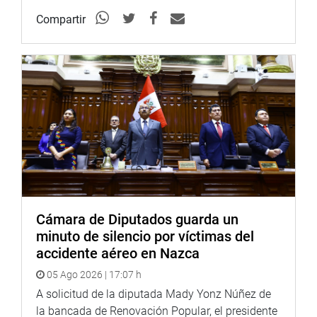
dictamen de insistencia recaído en las observaciones del
Compartir
Poder Ejecutivo a la autógrafa de la ley que crea la
Universidad Nacional de Artes de Trujillo.
En la décimo octava sesión extraordinaria fue aprobado,
en forma unánime, el dictamen recaído en los proyectos
de ley 9317/2024-CR y 9610/2024-CR, que proponen la
creación de unidades ejecutoras en las regiones policiales
para Escuelas de Formación Policial de la Policía
Nacional del Perú.
Por mayoría, con 17 votos a favor y cuatro abstenciones
fue aprobado el dictamen recaído en el Proyecto de Ley
Cámara de Diputados guarda un
6759/2023- CR, de autoría del congresista Eduardo
minuto de silencio por víctimas del
Enrique Castillo Rivas (FP), que propone la Ley de Riego
accidente aéreo en Nazca
Tecnificado.
05 Ago 2026 | 17:07 h
OFICINA DE COMUNICACIONES E IMAGEN
A solicitud de la diputada Mady Yonz Núñez de
INSTITUCIONAL
la bancada de Renovación Popular, el presidente