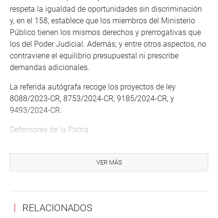
respeta la igualdad de oportunidades sin discriminación
y, en el 158, establece que los miembros del Ministerio
Público tienen los mismos derechos y prerrogativas que
los del Poder Judicial. Además; y entre otros aspectos, no
contraviene el equilibrio presupuestal ni prescribe
demandas adicionales.
La referida autógrafa recoge los proyectos de ley
8088/2023-CR, 8753/2024-CR, 9185/2024-CR, y
9493/2024-CR.
Defensores de la Patria
Por mayoría, con 21 votos a favor y una abstención, fue
aprobado el dictamen de insistencia de la autógrafa de la
VER MÁS
ley que otorga una bonificación económica mensual para
los calificados como Defensores de la Patria, referidos en
la Ley 24053, a los que participaron en la campaña militar
RELACIONADOS
de 1941 en Zarumilla y en la frontera Nor Oriente; y