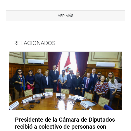
TRABAJADORES DE CGR
VER MÁS
De otro lado, la comisión también aprobó por unanimidad
el dictamen recaído en los proyectos de ley 10778/2024-
CR, 10868/2024-CR y 10990/2024-CR, que incorpora al
régimen laboral del Decreto Legislativo 728 a los
RELACIONADOS
trabajadores de la Contraloría General de la República
actualmente bajo el régimen CAS.
La medida busca fortalecer la estabilidad laboral, la
eficiencia institucional y la transparencia en la gestión del
talento humano, asegurando igualdad de oportunidades y
respeto al principio de mérito.
El congresista Alex Paredes Gonzáles (SP) destacó que la
iniciativa corrige una desigualdad histórica entre
trabajadores de la Contraloría, señalando que la
Presidente de la Cámara de Diputados
ignorancia sobre la problemática laboral ha llevado a
recibió a colectivo de personas con
minimizar el impacto humano de estas situaciones, que