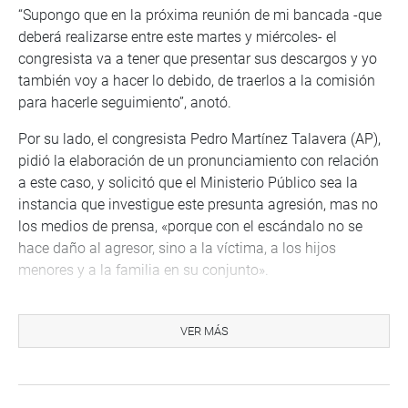
“Supongo que en la próxima reunión de mi bancada -que
deberá realizarse entre este martes y miércoles- el
congresista va a tener que presentar sus descargos y yo
también voy a hacer lo debido, de traerlos a la comisión
para hacerle seguimiento”, anotó.
Por su lado, el congresista Pedro Martínez Talavera (AP),
pidió la elaboración de un pronunciamiento con relación
a este caso, y solicitó que el Ministerio Público sea la
instancia que investigue este presunta agresión, mas no
los medios de prensa, «porque con el escándalo no se
hace daño al agresor, sino a la víctima, a los hijos
menores y a la familia en su conjunto».
MÁS HERRAMIENTAS LEGALES
VER MÁS
Durante la sesión, funcionarios de la Fiscalía de la Nación
pidieron la realización de un trabajo conjunto con la
Comisión de Mujer y Familia para resolver algunos vacíos