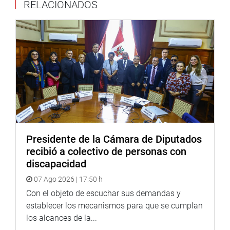
legales que afectan su labor en defensa de las mujeres
RELACIONADOS
víctimas de violencia, desapariciones, trata y explotación
sexual.
El planteamiento fue hecho durante la octava sesión
ordinaria en la que se desarrollaron amplias exposiciones
sobre el problema.
La fiscal superior Kelly Calderón Pérez, coordinadora
nacional de las Fiscalías Provinciales Transitorias
Corporativas Especializadas en Violencia contra las
Mujeres y los Integrantes del Grupo Familiar, dijo que «en
la actualidad, salvo que sea a la fuerza, la desaparición
Presidente de la Cámara de Diputados
de mujeres no es un delito autónomo y tampoco es
recibió a colectivo de personas con
considerado como una forma de violencia contra las
discapacidad
mujeres».
07 Ago 2026 | 17:50 h
Esa es la razón, por la que el Ministerio Público no tiene
Con el objeto de escuchar sus demandas y
data en esa materia y que es necesario que la
establecer los mecanismos para que se cumplan
desaparición de mujeres sea incorporada
los alcances de la...
normativamente en el Código Penal, como un agravante