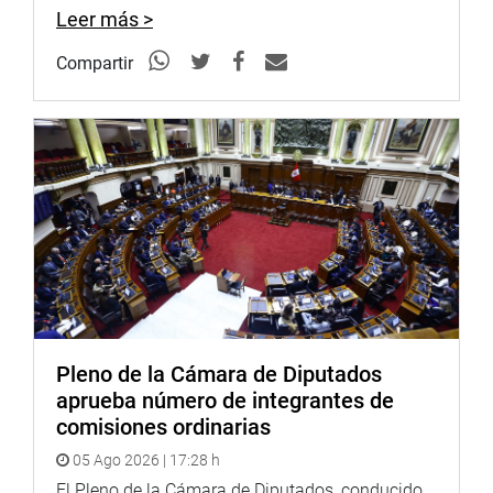
de los delitos de feminicidio y trata de personas.
Leer más >
Por eso planteó la necesidad de un trabajo conjunto con
Compartir
la Comisión de Mujer y Familia, dado que el número de
desapariciones de mujeres en nuestro país fluctúa el 70 y
80 % en lo que va del 2020 y 2021, según informes de la
Defensoría del Pueblo.
Indicó que solo en el 2021 se tiene un total de cuatro mil
463 notas de alerta sobre mujeres desaparecidas, en
muchos vasos vinculadas a la muerte violenta de una
mujer.
Dijo que con mejores herramientas legales que permitan
una mejor investigación se puede, incluso, solicitar
Pleno de la Cámara de Diputados
cadena perpetua ante la comisión de un feminicidio.
aprueba número de integrantes de
Asimismo, dijo que otro problema son las exigencias que
comisiones ordinarias
se plantean al fiscal para levantar el secreto de las
05 Ago 2026 | 17:28 h
comunicaciones.
El Pleno de la Cámara de Diputados, conducido