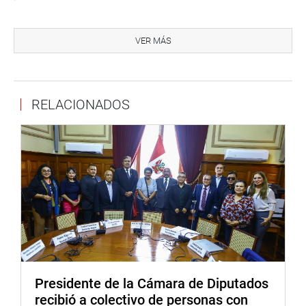
DEBATE SOBRE PROTECCIÓN DIGITAL DE NIÑOS Y
ADOLESCENTES
VER MÁS
En la misma sesión, se revisó el Proyecto de Ley N.°
10880/2024-CR, impulsado por el congresista Edward
Málaga Trillo (NA), que propone la Ley de Protección y
RELACIONADOS
Bienestar Digital de Niños y Adolescentes en Entornos
Digitales y Servicios en Línea.
En esa línea, la titular del mencionado grupo de trabajo
informó que el equipo técnico evaluó las opiniones y
observaciones recibidas, además de realizar una mesa de
trabajo multisectorial. No obstante, precisó que el
congresista Málaga solicitó tiempo adicional para
presentar recomendaciones complementarias, por lo cual
el debate fue postergado para una próxima sesión.
Presidente de la Cámara de Diputados
Como es público, el proyecto busca proteger la salud
recibió a colectivo de personas con
mental y el desarrollo integral de los menores frente al