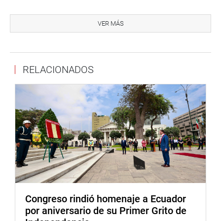
Además, la parlamentaria preguntó sobre las acciones
implementadas para asegurar que los flujos migratorios
VER MÁS
no afecten negativamente a las comunidades locales, al
tiempo que se protege los derechos de los migrantes.
Al respecto, el embajador subrayó que los países
RELACIONADOS
miembros han establecido mecanismos de coordinación
policial para mantener la seguridad, así como normas
nacionales que permiten a los migrantes realizar sus
trámites con normalidad.
Dijo que estas políticas aseguran que los migrantes
puedan acceder a servicios como atención médica,
educación y empleo, contribuyendo a una integración
más armónica y segura.
Previamente, la titular del grupo de trabajo anunció la
Congreso rindió homenaje a Ecuador
programación de una sesión descentralizada y una
por aniversario de su Primer Grito de
audiencia pública en la ciudad de Andahuaylas, en el