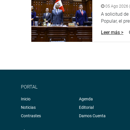
05 Ago 2026 |
A solicitud d
Popular, el pr
Leer más >
PORTAL
Inicio
Agenda
Noticias
Editorial
Contrastes
Damos Cuenta