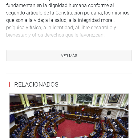
fundamentan en la dignidad humana conforme al
segundo artículo de la Constitución peruana; los mismos
que son a la vida; a la salud; a la integridad moral,
psíquica y física; a la identidad; al libre desarrollo y
bienestar; y otros derechos que le favorezcan.
La congresista Milagros Jáuregui de Aguayo (RP), autora
del proyecto sobre el cual se basa el dictamen, mostró su
VER MÁS
acuerdo con el dictamen, que se sustenta en lo dicho por
el Tribunal constitucional, y le pareció correcto que en el
tercer artículo se deje abierto el reconocimiento de nuevos
RELACIONADOS
derechos.
En seguida, el parlamentario Alejandro Muñante Barrios
(RP) manifestó su preocupación por consolidar los
derechos humanos, porque “el derecho a la vida es el
primero que debemos garantizar y proteger, porque con la
vida empieza todo, y la vida se protege desde la
concepción”.