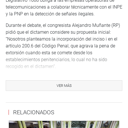
Legislativo 1688 obliga a las empresas operadoras de
telecomunicaciones a colaborar técnicamente con el INPE
y la PNP en la detección de señales ilegales.
Durante el debate, el congresista Alejandro Muñante (RP)
pidió que el dictamen considere su propuesta inicial:
“Nosotros planteamos la incorporación del inciso i en el
artículo 200.6 del Código Penal, que agrava la pena de
extorsión cuando esta se comete desde los
establecimientos penitenciarios, lo cual no ha sido
recogido en el dictamen”.
Por su parte, la congresista María del Carmen Alva (AP)
respaldó el dictamen y enfatizó que la reforma “restablece
VER MÁS
la autoridad del Estado donde más se ha perdido: en las
cárceles”. Añadió que “cierra brechas y elimina vacíos
legales, devolviendo el control a quien nunca debió
RELACIONADOS
perderlo: al Estado, no al delincuente”.
La legisladora citó cifras preocupantes: “Según el INPE,