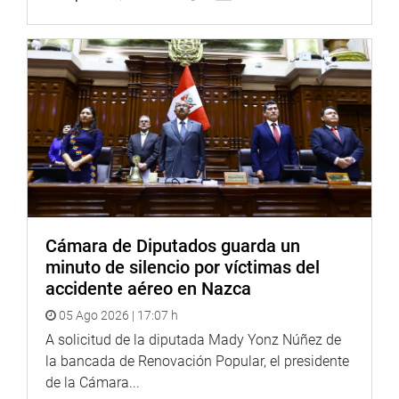
en los proyectos de ley 10905/2024-CR, 11716/2024-CR y
12325/2025-CR, que modifica artículos del Código Civil y
del Decreto Legislativo 1297 para promover el derecho al
adoptado y agilizar los procedimientos de inscripción.
La congresista Jessica Córdova Lobatón (RP), autora de
la iniciativa, explicó que el proyecto busca “garantizar el
interés superior del niño precisando plazos para la
inscripción de partidas de adopción”.
El presidente de la comisión destacó que la medida
“democratiza los procesos de adopción y combate la
Cámara de Diputados guarda un
excesiva burocracia que desanima a muchas familias”.
minuto de silencio por víctimas del
Sin embargo, Gladys Echaíz (HyD) opinó que “esta
accidente aéreo en Nazca
redacción enrevesa los procedimientos”, y sostuvo que
05 Ago 2026 | 17:07 h
bastaba con “establecer que la inscripción de la partida
A solicitud de la diputada Mady Yonz Núñez de
se realice dentro de las 24 horas de recibida la
la bancada de Renovación Popular, el presidente
notificación”.
de la Cámara...