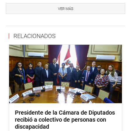
Por otro lado, la congresista Jhakeline Ugarte Mamani
(NA), sustentó su Proyecto de Ley 7681/2023-CR, Ley que
VER MÁS
declara en emergencia al Programa Nacional de
Alimentación Escolar QALI Warma.
Igualmente, el congresista Guido Bellido Ugarte (PB),
RELACIONADOS
sustentó su Proyecto de Ley 7690/2023-CR, Se declara de
necesidad pública e interés nacional que se garantiza la
seguridad alimentaria en la primera infancia del
programa no escolarizado de educación inicial
(PRONOEI), con el fin de asegurar una adecuada nutrición
y desarrollo físico y cognitivo de los niños y niñas
beneficiarios del programa.
OFICINA DE COMUNICACIONES E IMAGEN
INSTITUCIONAL
Presidente de la Cámara de Diputados
recibió a colectivo de personas con
discapacidad