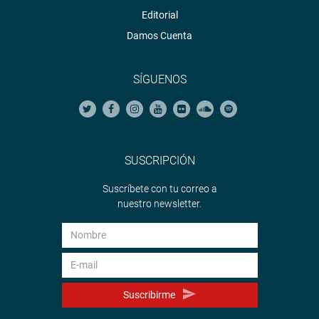
promueve el uso de la inteligencia artificial en los
Editorial
procesos de identificación, control y depuración del
Damos Cuenta
padrón de beneficiarios de los programas sociales
administrados por el ministerio de desarrollo e inclusión
social a nivel nacional
SÍGUENOS
-Dictamen recaído en el PL 10912/2024-CR, Ley que
establece el sistema de alerta para fortalecer los
programas sociales alimentarios.
SUSCRIPCIÓN
OFICINA DE COMUNICACIONES E IMAGEN
INSTITUCIONAL
Suscríbete con tu correo a
nuestro newsletter.
Suscribirme